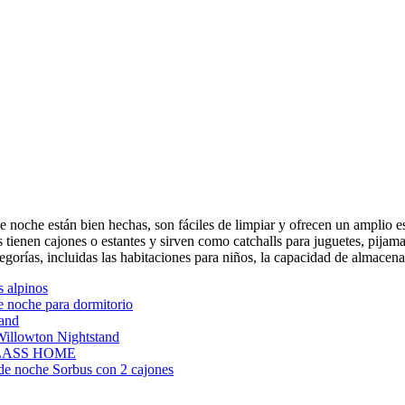
e noche están bien hechas, son fáciles de limpiar y ofrecen un amplio 
 tienen cajones o estantes y sirven como catchalls para juguetes, pijam
egorías, incluidas las habitaciones para niños, la capacidad de almacen
 alpinos
oche para dormitorio
and
Willowton Nightstand
 GLASS HOME
de noche Sorbus con 2 cajones